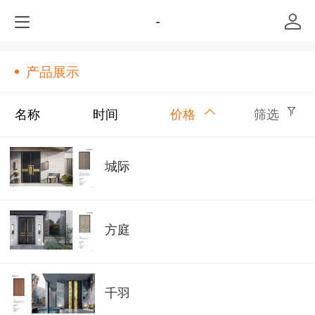
-
产品展示
名称
时间
价格
筛选
城际
方庭
千羽