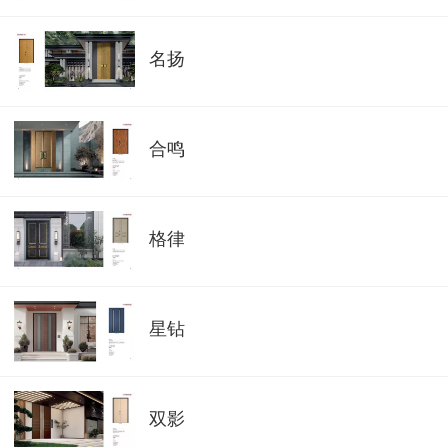
名扬
合鸣
格律
星钻
双影