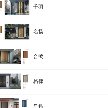
千羽
名扬
合鸣
格律
星钻